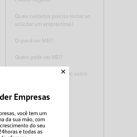
Quais cuidados preciso tomar ao
solicitar um empréstimo?
O que é ser MEI?
Quem pode ser MEI?
×
Fique por dentro de tudo sobre
MEI
nder Empresas
presas, você tem um
ma da sua mão, com
o crescimento do seu
24horas e todas as