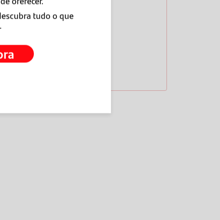
de oferecer.
descubra tudo o que
.
ora