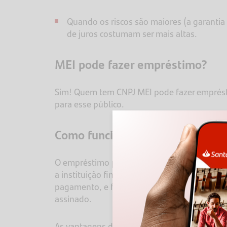
Quando os riscos são maiores (a garantia 
de juros costumam ser mais altas.
MEI pode fazer empréstimo?
Sim! Quem tem CNPJ MEI pode fazer emprés
para esse público.
Como funciona o empréstimo pa
O empréstimo para MEI funciona da mesma f
a instituição financeira, avalia as condiçõe
pagamento, e faz o pedido de empréstimo. D
assinado.
As vantagens de pedir um empréstimo sendo M