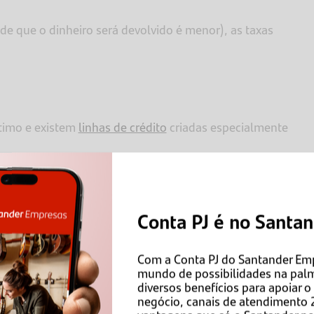
de que o dinheiro será devolvido é menor), as taxas
timo e existem
linhas de crédito
criadas especialmente
ra MEI?
Conta PJ é no Santa
orma como outros tipos de empréstimo: você procura
s para empréstimo, como taxas envolvidas e prazos de
epois, é preciso pagá-lo de acordo com o contratado
Com a Conta PJ do Santander Em
mundo de possibilidades na pal
diversos benefícios para apoiar 
negócio, canais de atendimento 
EI são as condições oferecidas pelas instituições