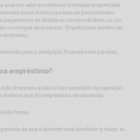
a qual um valor em dinheiro é tomado emprestado
rminado prazo e com uma taxa de juros incluída.
ara pagamentos de dívidas ou compra de bens ou, no
são ou compra de produtos. Empréstimos podem ser
por empresas.
devolvido para a instituição financeira em parcelas.
para empréstimo?
ição financeira avalia o risco envolvido na operação.
do dinheiro que foi emprestado ser devolvido.
guinte forma:
garantia de que o dinheiro será devolvido é maior, as