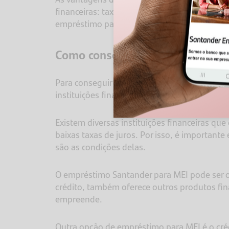
financeiras: taxas de juros diferenciadas e
empréstimo para microempreendedores indiv
Como conseguir empréstimo par
Para conseguir um empréstimo para MEI, é nec
instituições financeiras e ver qual atende m
Existem diversas instituições financeiras 
baixas taxas de juros. Por isso, é important
são as condições delas.
O empréstimo Santander para MEI pode ser 
crédito, também oferece outros produtos fina
empreende.
Outra opção de empréstimo para MEI é o cré