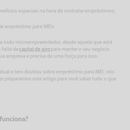
efícios especiais na hora de contratar empréstimos;
 de empréstimo para MEIs
ra todo microempreendedor, desde aquele que está
 falta de
capital de giro
para manter o seu negócio
sua empresa e precisa de uma força para isso.
idual e tem dúvidas sobre empréstimo para MEI, nós
r preparamos este artigo para você saber tudo o que
 funciona?