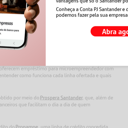
vantagens que só o Santander po
 condições de pagamento são algumas das vantagens do
Conheça a Conta PJ Santander e 
iduais.
podemos fazer pela sua empresa
a MEI?
Abra ag
essário verificar as opções disponíveis nas
elhor as suas necessidades.
que oferecem empréstimo para microempreendedor com
e entender como funciona cada linha ofertada e quais
obtido por meio do
Prospera Santander
, que, além de
nceiros que facilitam o dia a dia de quem
dito do
Pronampe
, uma linha de crédito concedida