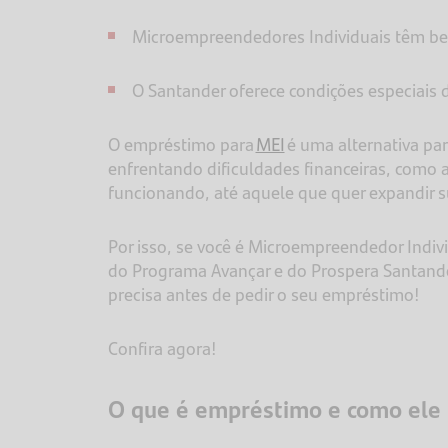
Microempreendedores Individuais têm ben
O Santander oferece condições especiais
O empréstimo para
MEI
é uma alternativa pa
enfrentando dificuldades financeiras, como a
funcionando, até aquele que quer expandir 
Por isso, se você é Microempreendedor Indiv
do Programa Avançar e do Prospera Santande
precisa antes de pedir o seu empréstimo!
Confira agora!
O que é empréstimo e como ele