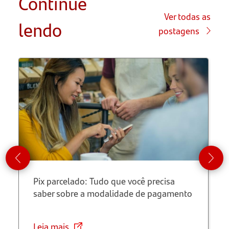
Continue
principais
Ver todas as
lendo
vantagens
postagens
do cartão
de crédito
empresarial?
Por que
vale a
pena
escolher o
Cartão PJ
Santander?
Pix parcelado: Tudo que você precisa
Saiba
saber sobre a modalidade de pagamento
mais
sobre o
Programa
Leia mais