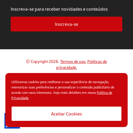
Inscreva-se para receber novidades e conteúdos
Inscreva-se
© Copyright 2026.
Termos de uso.
Políticas de
privacidade.
Utilizamos cookies para melhorar a sua experiência de navegação,
memorizar suas preferências e personalizar o conteúdo publicitário de
acordo com seus interesses. Veja mais detalhes em nossa
Política de
Privacidade
.
Aceitar Cookies