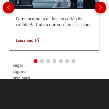
Quem
não teve
faturamento
Como acumular milhas no cartão de
em
crédito​ PJ: Tudo o que você precisa saber
2023 precisa
fazer a
DASN-
Leia mais
SIMEI?
É preciso
pagar
alguma
taxa para
fazer a
DASN-
SIMEI?