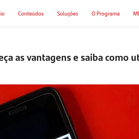
cio
Conteúdos
Soluções
O Programa
M
ça as vantagens e saiba como uti