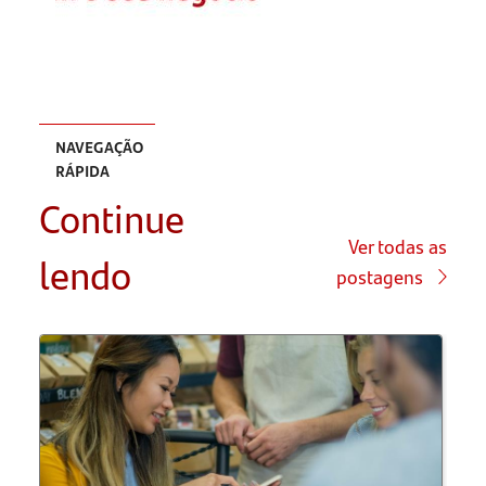
NAVEGAÇÃO
RÁPIDA
Continue
No que
empreender
Ver todas as
lendo
postagens
Com
quem
empreender
Definir
Missão,
visão e