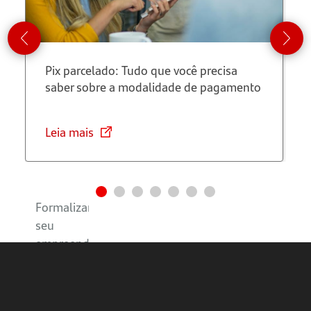
valores
Personalidade
Pix parcelado: Tudo que você precisa
Escolher o
saber sobre a modalidade de pagamento
nome
fantasia
Leia mais
Definir a
logomarca
Formalizar
seu
empreendimento
Escolher
um ponto