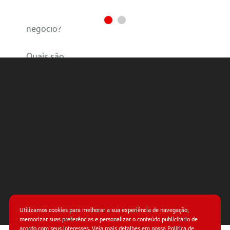
formalizar
meu
negócio?
Quais são
os
documentos
necessários
para
formalizar
um
negócio?
Utilizamos cookies para melhorar a sua experiência de navegação,
memorizar suas preferências e personalizar o conteúdo publicitário de
acordo com seus interesses. Veja mais detalhes em nossa
Política de