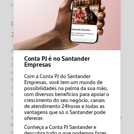
Federal.
Profissões excluídas do MEI em
2026
A lista de ocupações permitidas ao MEI é
Conta PJ é no Santander
atualizada anualmente pelo Comitê Gestor do
Empresas
Simples Nacional e pelo INSS. Para 2025,
algumas atividades foram excluídas,
Com a Conta PJ do Santander
especialmente aquelas que exigem registro em
Empresas, você tem um mundo de
conselhos de classe ou envolvem produtos de
possibilidades na palma da sua mão,
alto risco.
com diversos benefícios para apoiar o
crescimento do seu negócio, canais
de atendimento 24horas e todas as
Entre as profissões que deixaram de ser aceitas
vantagens que só o Santander pode
estão
contador, dedetizador, comerciante de gás
oferecer.
e comerciante de medicamentos veterinários
,
Conheça a Conta PJ Santander e
entre outros.
descubra tudo o que podemos fazer