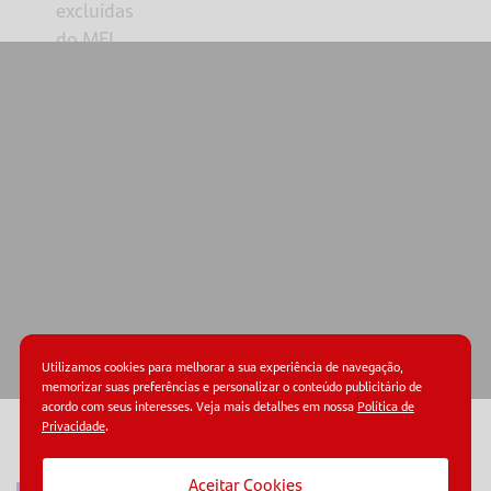
excluídas
do MEI
em 2026
Como se
planejar
para o
próximo
ano?
Acompanhe
as
mudanças
Utilizamos cookies para melhorar a sua experiência de navegação,
e
memorizar suas preferências e personalizar o conteúdo publicitário de
acordo com seus interesses. Veja mais detalhes em nossa
Política de
fortaleça
Privacidade
.
o seu
© Copyright 2026.
Termos de uso.
Políticas de
privacidade.
negócio
Aceitar Cookies