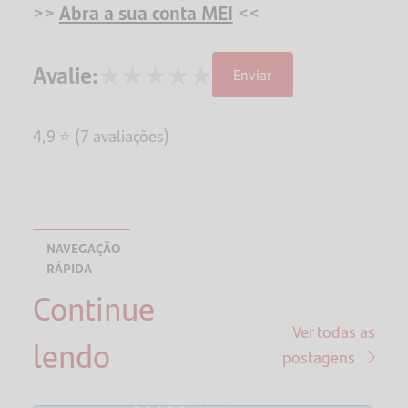
>>
Abra a sua conta MEI
<<
★
★
★
★
★
Avalie:
Enviar
4,9 ⭐ (7 avaliações)
NAVEGAÇÃO
RÁPIDA
Continue
Qual é o
teto do
Ver todas as
lendo
MEI em
postagens
2026?