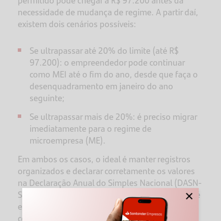
permitido pode chegar a R$ 97.200 antes da
necessidade de mudança de regime. A partir daí,
existem dois cenários possíveis:
Se ultrapassar até 20% do limite (até R$
97.200): o empreendedor pode continuar
como MEI até o fim do ano, desde que faça o
desenquadramento em janeiro do ano
seguinte;
Se ultrapassar mais de 20%: é preciso migrar
imediatamente para o regime de
microempresa (ME).
Em ambos os casos, o ideal é manter registros
organizados e declarar corretamente os valores
na Declaração Anual do Simples Nacional (DASN-
×
SIMEI), entregue até 31 de maio. O documento é
essencial para manter o
CNPJ regularizado
e
comprovar o faturamento anual junto à Receita