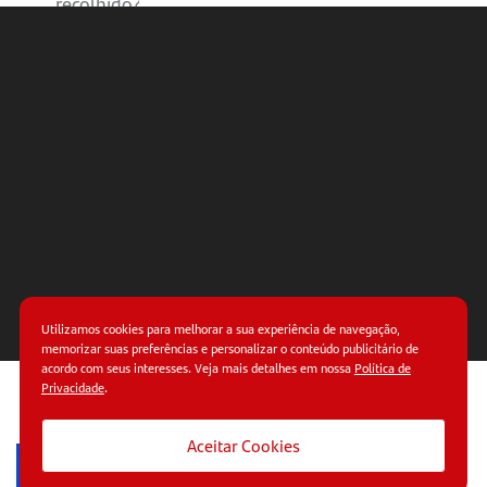
recolhido?
Saiba
mais
sobre o
Programa
Avançar
Como
abrir sua
Conta
MEI
Utilizamos cookies para melhorar a sua experiência de navegação,
Santander
memorizar suas preferências e personalizar o conteúdo publicitário de
acordo com seus interesses. Veja mais detalhes em nossa
Política de
Privacidade
.
© Copyright 2026.
Termos de uso.
Políticas de
privacidade.
Aceitar Cookies