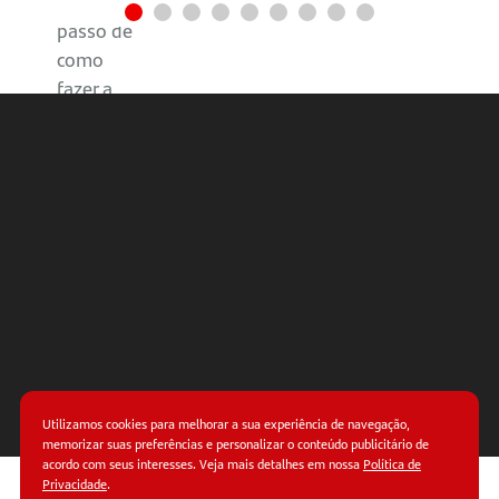
Passo a
passo de
como
fazer a
folha de
pagamento
Como
calcular a
folha de
pagamento?
O que o
Santander
oferece
Utilizamos cookies para melhorar a sua experiência de navegação,
para o
memorizar suas preferências e personalizar o conteúdo publicitário de
acordo com seus interesses. Veja mais detalhes em nossa
Política de
pagamento
Privacidade
.
de