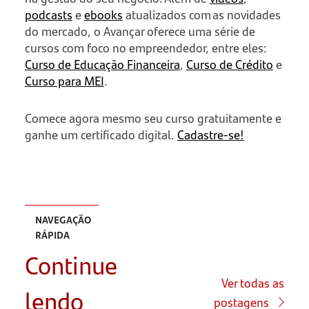
podcasts
e
ebooks
atualizados com as novidades
do mercado, o Avançar oferece uma série de
cursos com foco no empreendedor, entre eles:
Curso de Educação Financeira
,
Curso de Crédito
e
Curso para MEI
.
Comece agora mesmo seu curso gratuitamente e
ganhe um certificado digital.
Cadastre-se!
NAVEGAÇÃO
RÁPIDA
Continue
O que é
folha de
Ver todas as
lendo
pagamento?
postagens