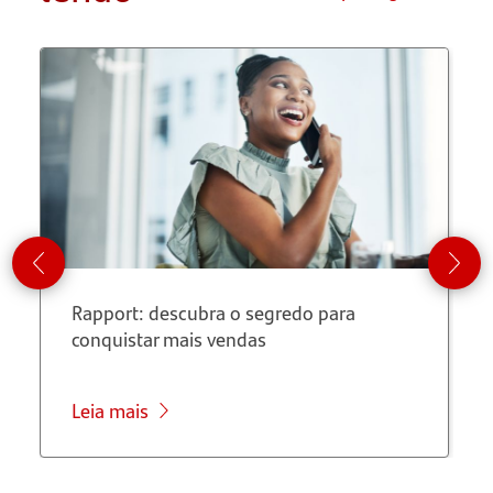
Qual a
diferença
entre
folha de
pagamento
e
holerite?
Quais são
os
Rapport: descubra o segredo para
principais
conquistar mais vendas
descontos
da folha
de
Leia mais
pagamento?