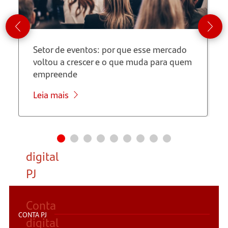
as
principais
vantagens
Setor de eventos: por que esse mercado
voltou a crescer e o que muda para quem
Como
empreende
escolher
Leia mais
a
melhor
conta
digital
PJ
Conta
CONTA PJ
digital