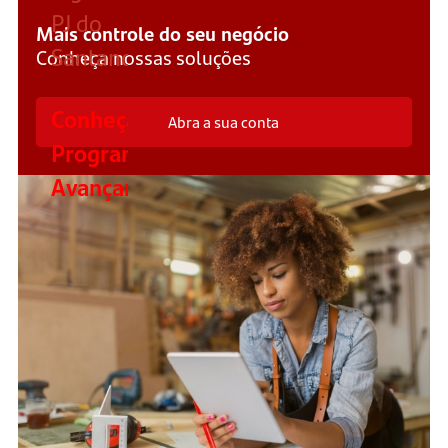
PJ do
Mais controle do seu negócio
Santander
Conheça nossas soluções
Conheça
o
Abra a sua conta
Programa
Avançar