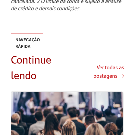
cancelada. 2 O limite da conta é sujeito a análise
de crédito e demais condições.
NAVEGAÇÃO
RÁPIDA
Continue
Como
funciona
Ver todas as
lendo
postagens
uma
conta
digital
PJ
Quais