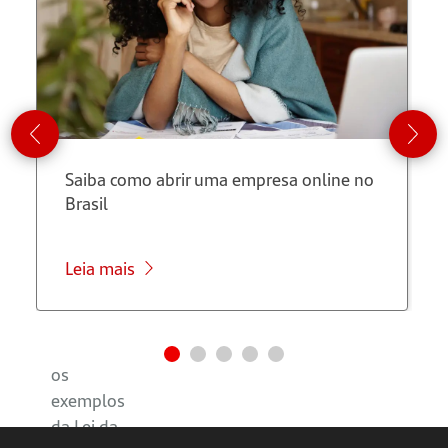
O que é
oferta?
O que é
demanda?
Saiba como abrir uma empresa online no
Como
Brasil
funciona
a Lei da
Oferta e
Leia mais
Demanda?
Quais são
os
exemplos
da Lei da