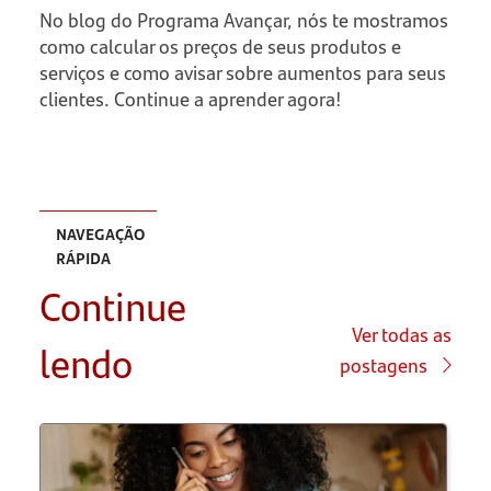
No blog do Programa Avançar, nós te mostramos
como calcular os preços de seus produtos e
serviços e como avisar sobre aumentos para seus
clientes. Continue a aprender agora!
NAVEGAÇÃO
RÁPIDA
Continue
O que é a
Lei da
Ver todas as
lendo
Oferta e
postagens
Demanda?
O que é
mercado?