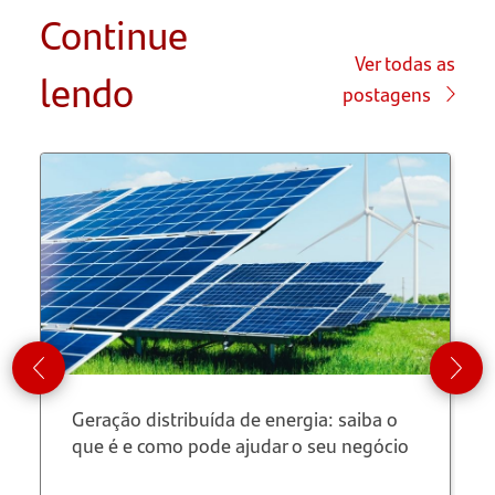
Continue
Estoque
mínimo
Ver todas as
lendo
postagens
Estoque
máximo
Estoque
de
antecipação
ou
sazonal
Estoque
de
Geração distribuída de energia: saiba o
proteção
que é e como pode ajudar o seu negócio
Estoque