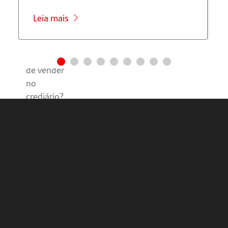
crediário?
Leia mais
Quais são
as
desvantagens
de vender
no
crediário?
Afinal, o
crediário
vale a
pena?
Saiba
mais
sobre o