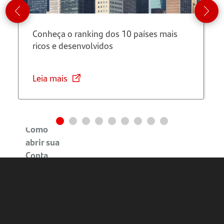
de gestão
financeira
Conheça o ranking dos 10 países mais
ricos e desenvolvidos
Saiba
mais
sobre o
Leia mais
Programa
Avançar
Como
abrir sua
Conta
MEI
Santander