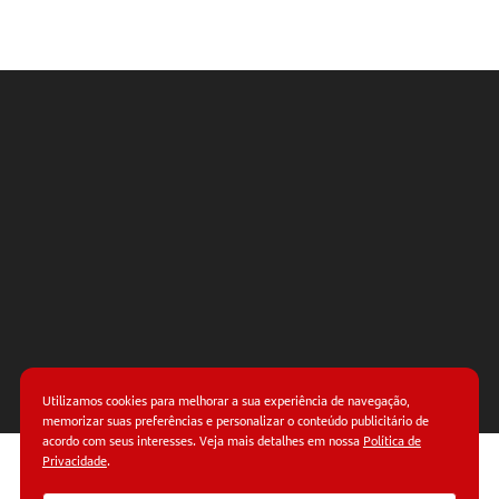
NAVEGAÇÃO
RÁPIDA
1. Ouça o
feedback
2.
Assuma
responsabilidades
3. Use
recompensas
Utilizamos cookies para melhorar a sua experiência de navegação,
memorizar suas preferências e personalizar o conteúdo publicitário de
acordo com seus interesses. Veja mais detalhes em nossa
Política de
4. Esteja
Privacidade
.
presente
© Copyright 2026.
Termos de uso.
Políticas de