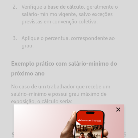
Verifique a
base de cálculo
, geralmente o
salário-mínimo vigente, salvo exceções
previstas em convenção coletiva.
Aplique o percentual correspondente ao
grau.
Exemplo prático com salário-mínimo do
próximo ano
No caso de um trabalhador que recebe um
salário-mínimo e possui grau máximo de
exposição, o cálculo seria:
×
Salário-mínimo 2026 + 40%
=> R$ 1621,00 + R$