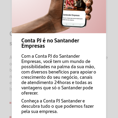
648,40 = R$ 2269,40
Quando o adicional pode ser
Conta PJ é no Santander
suspenso?
Empresas
Com a Conta PJ do Santander
A suspensão do pagamento do adicional só pode
Empresas, você tem um mundo de
ocorrer quando for comprovado, por laudo
possibilidades na palma da sua mão,
técnico atualizado, que os EPIs ou demais
com diversos benefícios para apoiar o
medidas de controle foram eficazes na
crescimento do seu negócio, canais
de atendimento 24horas e todas as
eliminação ou neutralização da insalubridade.
vantagens que só o Santander pode
Isso significa que a empresa precisa comprovar:
oferecer.
Conheça a Conta PJ Santander e
entrega regular de EPIs adequados;
descubra tudo o que podemos fazer
pela sua empresa.
treinamentos periódicos;