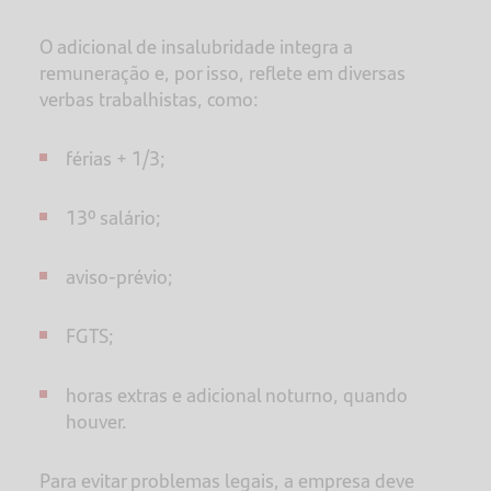
O adicional de insalubridade integra a
remuneração e, por isso, reflete em diversas
verbas trabalhistas, como:
férias + 1/3;
13º salário;
aviso-prévio;
FGTS;
horas extras e adicional noturno, quando
houver.
Para evitar problemas legais, a empresa deve