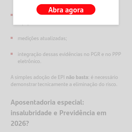
Abra agora
registros de uso e substituição de
equipamentos;
medições atualizadas;
integração dessas evidências no PGR e no PPP
eletrônico.
A simples adoção de EPI
não basta
: é necessário
demonstrar tecnicamente a eliminação do risco.
Aposentadoria especial:
insalubridade e Previdência em
2026?