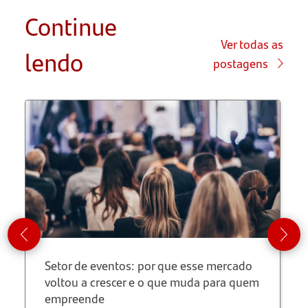
Continue
Empreendedorismo:
como
Ver todas as
lendo
investir
postagens
no seu
negócio
Tudo
sobre MEI
Formas
de
pagamento
PIX
Setor de eventos: por que esse mercado
voltou a crescer e o que muda para quem
Fluxo de
empreende