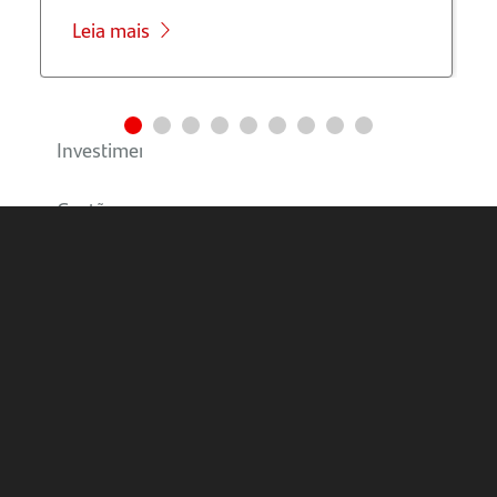
Caixa
Leia mais
Educação
Financeira
Investimentos
Gestão
Responsável
do Seu
Negócio
Negócios
Internacionais
Mercado
Internacional: