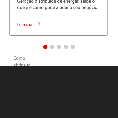
Geração distribuída de energia: saiba o
marketing
que é e como pode ajudar o seu negócio
Saiba
mais
Leia mais
sobre o
Programa
Avançar
Como
abrir sua
Conta
MEI
Santander