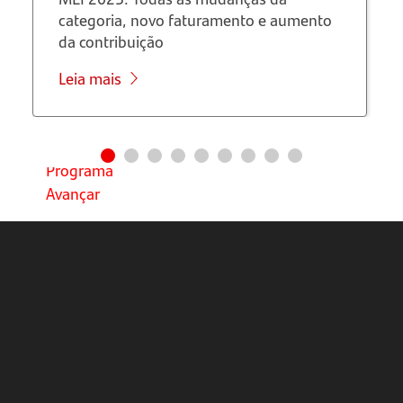
categoria, novo faturamento e aumento
Saiba
da contribuição
mais
sobre o
Leia mais
curso de
Fluxo de
Caixa do
Programa
Avançar