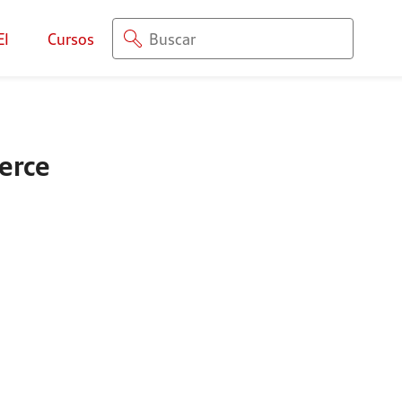
EI
Cursos
merce