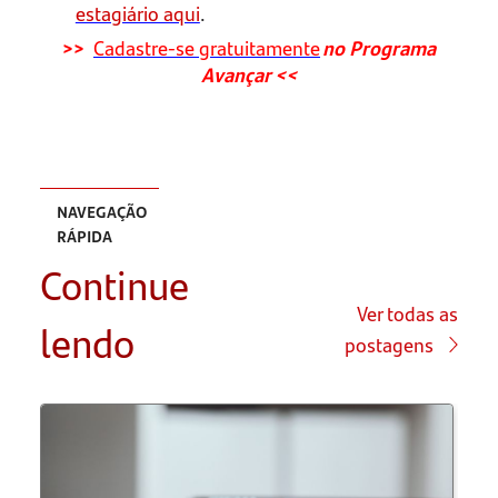
estagiário aqui
.
>>
Cadastre-se gratuitamente
no Programa
Avançar <<
NAVEGAÇÃO
RÁPIDA
Continue
Qual é o
melhor
Ver todas as
lendo
negócio
postagens
para abrir
em casa?
Como
empreender