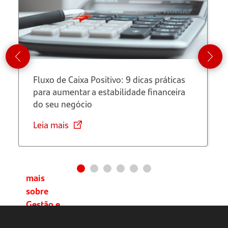
de forma
simples?
O que
posso
empreender
Fluxo de Caixa Positivo: 9 dicas práticas
em casa?
para aumentar a estabilidade financeira
do seu negócio
Porque
empreender
Leia mais
em casa?
Aprenda
mais
sobre
Gestão e
Negócios