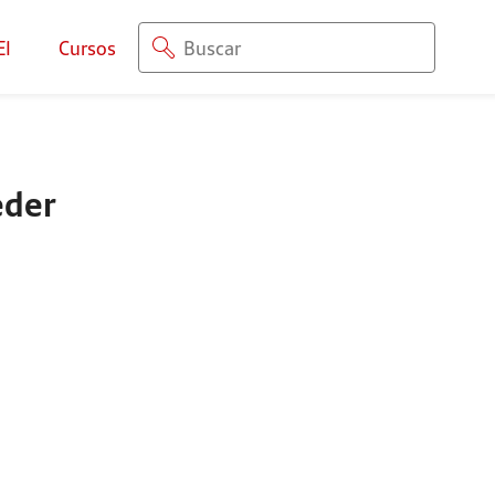
EI
Cursos
eder