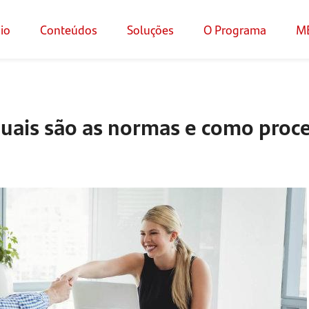
cio
Conteúdos
Soluções
O Programa
M
quais são as normas e como proc