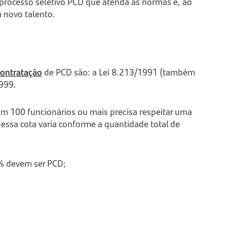
m processo seletivo PCD que atenda às normas e, ao
m novo talento.
contratação
de PCD são: a Lei 8.213/1991 (também
999.
m 100 funcionários ou mais precisa respeitar uma
ssa cota varia conforme a quantidade total de
% devem ser PCD;