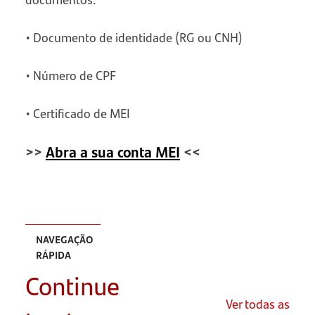
• Documento de identidade (RG ou CNH)
• Número de CPF
• Certificado de MEI
>>
Abra a sua conta MEI
<<
NAVEGAÇÃO
RÁPIDA
Continue
O que é
funil de
Ver todas as
vendas?