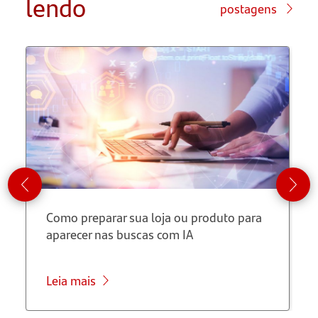
lendo
postagens
Topo de
funil
Meio de
funil
Fundo de
funil
A
Como preparar sua loja ou produto para
importância
aparecer nas buscas com IA
do funil
de
vendas
Leia mais