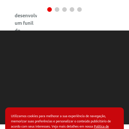
4 passos
para
desenvolver
um funil
de
vendas
4 – Faça
relatórios
de
desempenho
Detalhes
importantes
sobre o
funil de
Utilizamos cookies para melhorar a sua experiência de navegação,
vendas
memorizar suas preferências e personalizar o conteúdo publicitário de
acordo com seus interesses. Veja mais detalhes em nossa
Política de