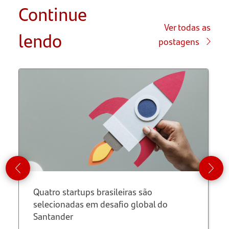
Continue
Descreva
o seu
Ver todas as
lendo
negócio
postagens
Estabeleça
os
objetivos
Defina
seu
modelo
de
negócio
Quatro startups brasileiras são
Analise a
selecionadas em desafio global do
infraestrutura
Santander
necessária