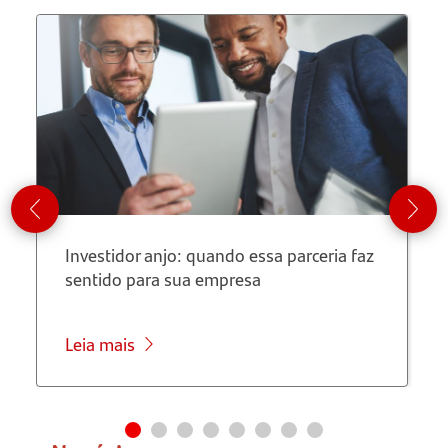
Empreendedorismo:
como
investir
no seu
negócio
Educação
Investidor anjo: quando essa parceria faz
sentido para sua empresa
Financeira
Leia mais
Gestão
Responsável
do Seu