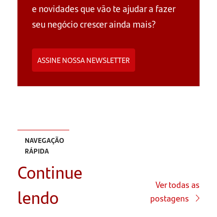
e novidades que vão te ajudar a fazer
seu negócio crescer ainda mais?
ASSINE NOSSA NEWSLETTER
NAVEGAÇÃO
RÁPIDA
Continue
Onde
encontro
Ver todas as
lendo
curso de
postagens
empreendedorismo
gratuito?