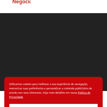
Negócio
Fluxo
de
Caixa
Meios
de
pagamento
Tudo
Utilizamos cookies para melhorar a sua experiência de navegação,
sobre
memorizar suas preferências e personalizar o conteúdo publicitário de
MEI
acordo com seus interesses. Veja mais detalhes em nossa
Política de
Privacidade
.
© Copyright 2026.
Termos de uso.
Políticas de
privacidade.