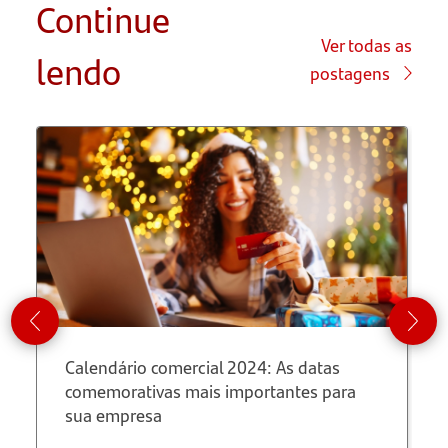
Continue
O que é o
Afroempreendedorismo?
Ver todas as
lendo
postagens
Iniciativas
de
afroempreendedorismo
no Brasil
Calendário comercial 2024: As datas
comemorativas mais importantes para
sua empresa