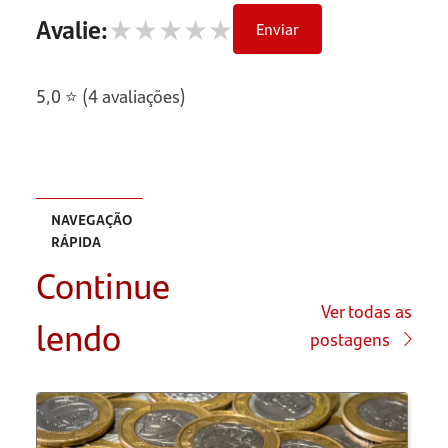
★
★
★
★
★
Avalie:
Enviar
5,0 ⭐ (4 avaliações)
NAVEGAÇÃO
RÁPIDA
Continue
Assistentes
de texto
Ver todas as
lendo
postagens
IAs em
programas
que você
já usa