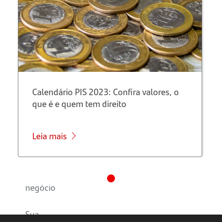
Criação
de
imagens
e design
Automação
Calendário PIS 2023: Confira valores, o
de tarefas
que é e quem tem direito
repetitivas
Escolhendo
Leia mais
a melhor
opção
para seu
negócio
Sua