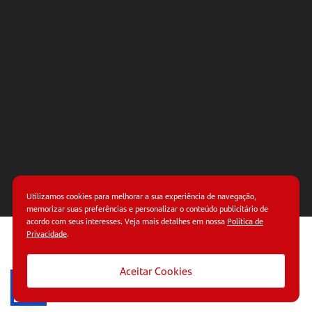
empresa
pronta
para o
futuro
Saiba
mais
sobre o
Programa
Avançar
Utilizamos cookies para melhorar a sua experiência de navegação,
memorizar suas preferências e personalizar o conteúdo publicitário de
acordo com seus interesses. Veja mais detalhes em nossa
Política de
Privacidade
.
© Copyright 2026.
Termos de uso.
Políticas de
privacidade.
Aceitar Cookies