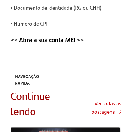
• Documento de identidade (RG ou CNH)
• Número de CPF
>>
Abra a sua conta MEI
<<
NAVEGAÇÃO
RÁPIDA
Continue
O que é
CRT 4?
Ver todas as
lendo
postagens
Por que o
CRT 4 é
importante