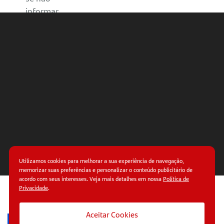
informar
o CRT 4?
O que é
CFOP?
Saiba
mais
sobre o
Programa
Avançar
Utilizamos cookies para melhorar a sua experiência de navegação,
Como
memorizar suas preferências e personalizar o conteúdo publicitário de
acordo com seus interesses. Veja mais detalhes em nossa
Política de
abrir sua
Privacidade
.
Conta
© Copyright 2026.
Termos de uso.
Políticas de
privacidade.
MEI
Aceitar Cookies
Santander