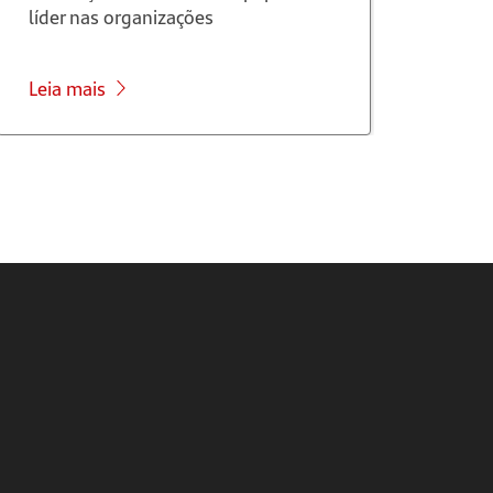
líder nas organizações
est
Leia mais
Lei