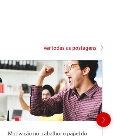
Ver todas as postagens
Motivação no trabalho: o papel do
Tor