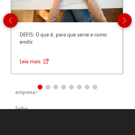
configura
vínculo
empregatício?
DEFIS: O que é, para que serve e como
Contrato
emitir
PJ e
vínculo
empregatício:
Leia mais
quais os
riscos
para a
empresa?
Saiba
mais
sobre o
Programa