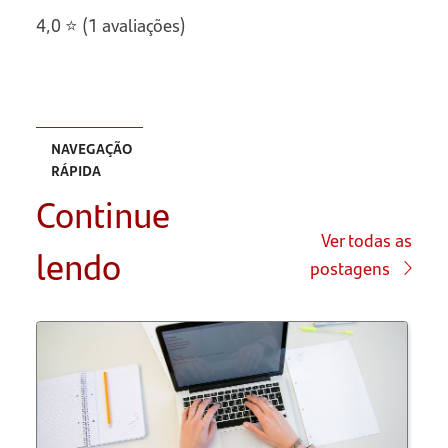
4,0 ⭐ (1 avaliações)
NAVEGAÇÃO
RÁPIDA
Continue
O que é
vínculo
Ver todas as
lendo
empregatício?
postagens
Quais os
tipos de
vínculo
empregatício?
O que