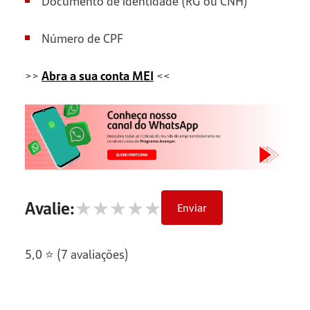
Documento de identidade (RG ou CNH)
Número de CPF
>>
Abra a sua conta MEI
<<
★
★
★
★
★
Avalie:
Enviar
5,0 ⭐ (7 avaliações)