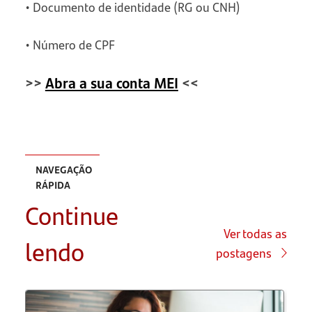
• Documento de identidade (RG ou CNH)
• Número de CPF
>>
Abra a sua conta MEI
<<
NAVEGAÇÃO
RÁPIDA
Continue
Quais são
as ações
Ver todas as
lendo
de auxílio
postagens
para os
empreendedores
do Rio