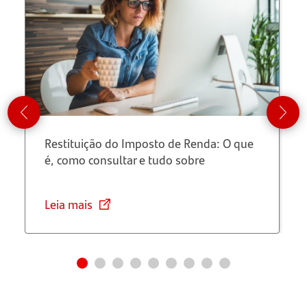
Grande
do Sul?
Saiba
mais
sobre o
Programa
Avançar
Restituição do Imposto de Renda: O que
é, como consultar e tudo sobre
Como
abrir sua
Conta
Leia mais
MEI
Santander