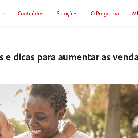
cio
Conteúdos
Soluções
O Programa
M
as e dicas para aumentar as vend