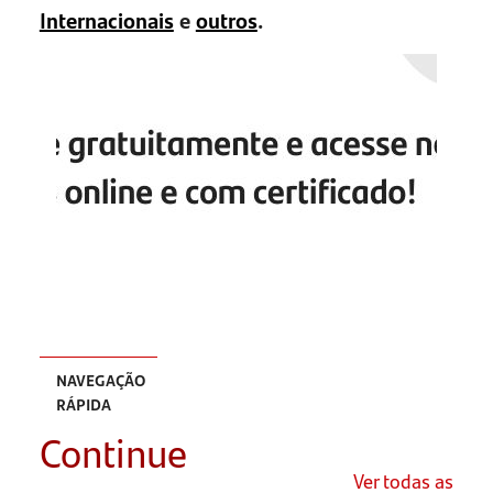
Internacionais
e
outros
.
NAVEGAÇÃO
RÁPIDA
Continue
Introdução
–
Ver todas as