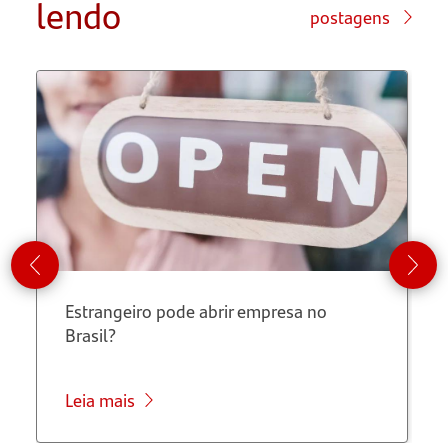
lendo
postagens
Negócios
Internacionais
Episódio
1 –
Câmbio
Episódio
2 –
Estrangeiro pode abrir empresa no
Financiamento
Brasil?
Exportação
Leia mais
Episódio
3 –