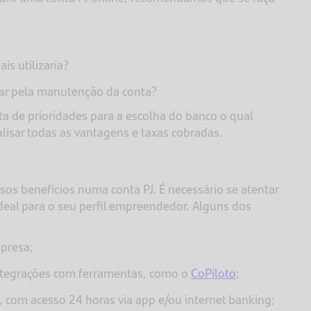
is utilizaria?
agar pela manutenção da conta?
ista de prioridades para a escolha do banco o qual
nalisar todas as vantagens e taxas cobradas.
os benefícios numa conta PJ. É necessário se atentar
ideal para o seu perfil empreendedor. Alguns dos
mpresa;
integrações com ferramentas, como o
CoPiloto
;
, com acesso 24 horas via app e/ou internet banking;