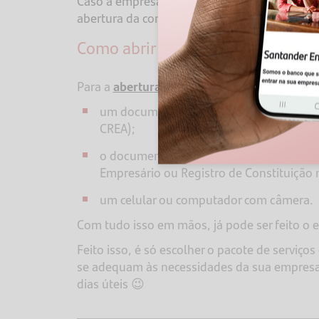
Caso a empresa possua 2 sócios ou mais, bast
abertura da conta! Confira qual a agência m
Como abrir uma conta PJ 100% on
Para a
abertura da sua conta digital PJ no S
um documento de identificação com foto
CREA);
o documento de constituição da empres
Empresário ou Registro de Constituição 
um celular ou computador com câmera.
Com tudo isso em mãos, já pode ser feito 
Feito isso, é só escolher o pacote de serviç
se adequam às necessidades da sua empresa.
dias úteis
😉