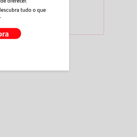
de oferecer.
descubra tudo o que
.
ora