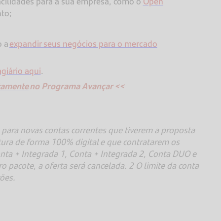
acilidades para a sua empresa, como o
Open
nto;
o a
expandir seus negócios para o mercado
giário aqui
.
itamente
no Programa Avançar <<
s para novas contas correntes que tiverem a proposta
ura de forma 100% digital e que contratarem os
onta + Integrada 1, Conta + Integrada 2, Conta DUO e
 pacote, a oferta será cancelada. 2 O limite da conta
ções.