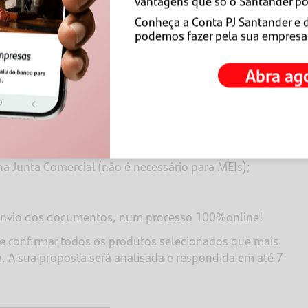
a procurar uma das agências físicas e solicitar a
vantagens que só o Santander po
ais próxima de você >
Procurar Agência
Conheça a Conta PJ Santander e 
podemos fazer pela sua empresa
line
Abra ag
antander
é necessário ter em mãos:
: RG, CNH, RNE ou Entidade de classe (OAB, CRM,
a: cartão CNPJ da empresa e o Requerimento de
na Junta Comercial (não é necessário para MEIs);
o envio dos documentos, num processo 100%online!
os e confirmar todos os produtos selecionados que mais
 A sua proposta será analisada e respondida em até 7