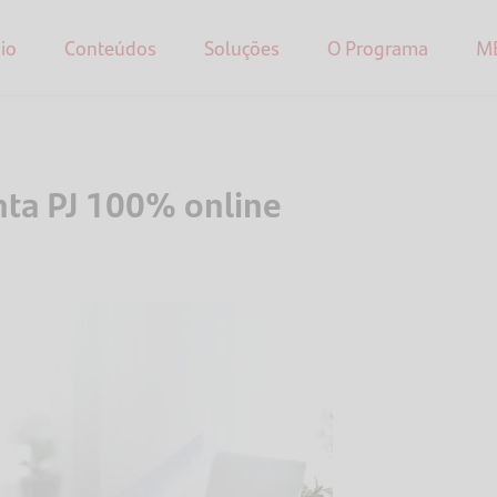
cio
Conteúdos
Soluções
O Programa
M
nta PJ 100% online