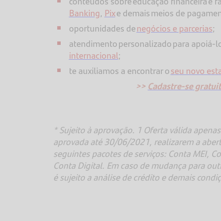
conteúdos sobre educação financeira e f
Banking
,
Pix
e demais meios de pagame
oportunidades de
negócios e parcerias
;
atendimento personalizado para apoiá-l
internacional
;
te auxiliamos a encontrar o
seu novo esta
>>
Cadastre-se gratu
* Sujeito à aprovação. 1 Oferta válida apena
aprovada até 30/06/2021, realizarem a abert
seguintes pacotes de serviços: Conta MEI, C
Conta Digital. Em caso de mudança para outro
é sujeito a análise de crédito e demais condi