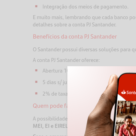
Integração dos meios de pagamento.
E muito mais, lembrando que cada banco possu
detalhes sobre a conta PJ Santander.
Benefícios da conta PJ Santander
O Santander possui diversas soluções para q
A conta PJ Santander oferece:
Abertura 100% online para empresas co
5 dias s/ juros no limite da conta cadast
2% de taxa na máquina Getnet.
Quem pode fazer uma conta PJ 100% on
A possibilidade de abertura de conta 100% o
MEI, EI e EIRELI, com 1 sócio.