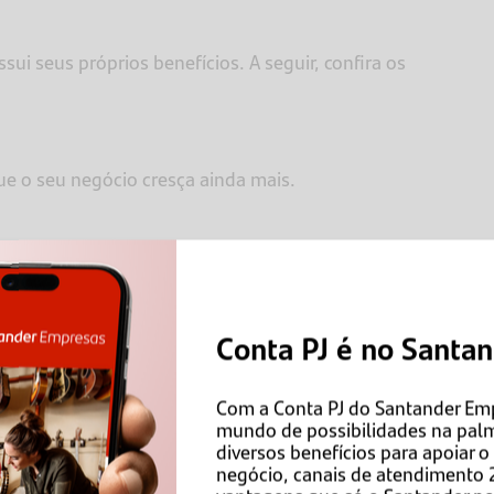
i seus próprios benefícios. A seguir, confira os
ue o seu negócio cresça ainda mais.
m 1 sócio;
rando o CNPJ no Pix¹;
Conta PJ é no Santa
line no Santander?
Com a Conta PJ do Santander Em
mundo de possibilidades na pal
nline no Santander está disponível para
empresas
diversos benefícios para apoiar 
negócio, canais de atendimento 