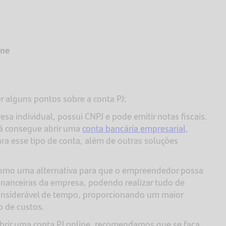
ine
er alguns pontos sobre a conta PJ:
sa individual, possui CNPJ e pode emitir notas fiscais.
á consegue abrir uma
conta bancária empresarial
,
ara esse tipo de conta, além de outras soluções
 como uma alternativa para que o empreendedor possa
financeiras da empresa, podendo realizar tudo de
nsiderável de tempo, proporcionando um maior
o de custos.
brir uma conta PJ online, recomendamos que se faça