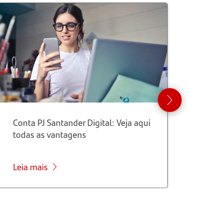
Conta PJ Santander Digital: Veja aqui
Tud
todas as vantagens
emp
Leia mais
Lei