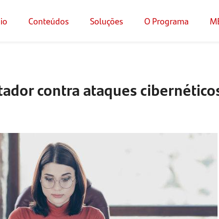
cio
Conteúdos
Soluções
O Programa
M
dor contra ataques cibernético