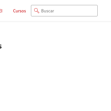
EI
Cursos
s