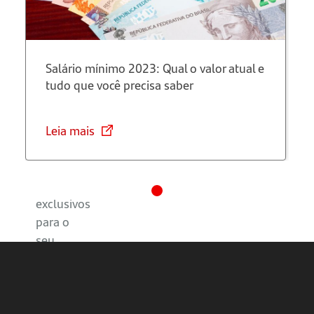
e médias
empresas
Salário mínimo 2023: Qual o valor atual e
Cartão
tudo que você precisa saber
MEI
Quem
Leia mais
pode ter
Benefícios
exclusivos
para o
seu
negócio
Descontos