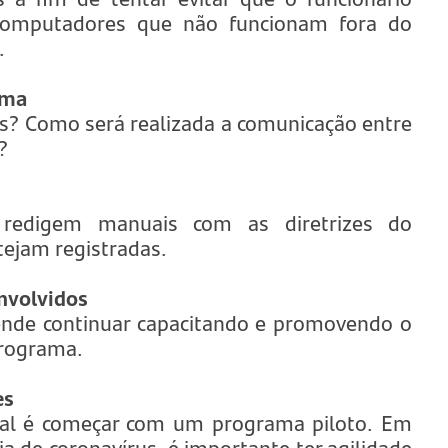
e computadores que não funcionam fora do
.
ama
es? Como será realizada a comunicação entre
?
 redigem manuais com as diretrizes do
tejam registradas.
nvolvidos
ende continuar capacitando e promovendo o
programa.
es
deal é começar com um programa piloto. Em
de coronavírus, é importante ter agilidade