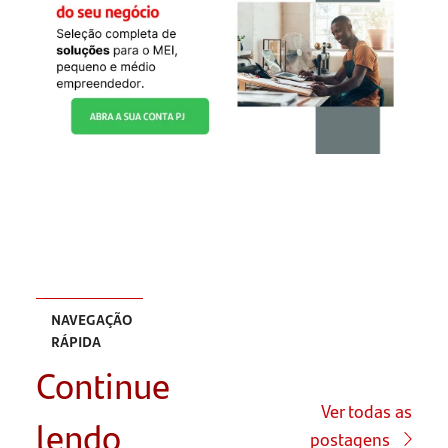
NAVEGAÇÃO
RÁPIDA
Continue
Conhecimento:
o início de
Ver todas as
lendo
tudo
postagens