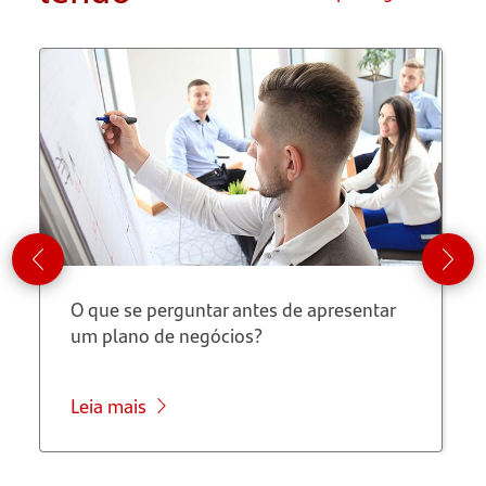
Não
limite seu
horizonte
Propósito
e valores
são
fundamentais
Teste sua
O que se perguntar antes de apresentar
ideia:
um plano de negócios?
invista no
MVP
Leia mais
Experiência
não é