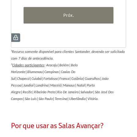
¹Recurso somente disponível para clientes Santander, devendo ser solicitado
com 7 dias de antecedência.
²
Cidades participantes
: Aracaju|Belém|Belo
Horizonte|Blumenau|Campinas|Caxias Do
Sul|Chapecó|Cuiabá|Fortaleza|Franca|Goiânia|Guarulhos|João
Pessoa|Jundiaí|Londrina|Maceió|Manaus|Natal|Porto
Alegre|Recife|Ribeirão Preto|Rio De Janeiro|Salvador|São José Dos
Campos|São Luis|São Paulo|Teresina|Uberlândia|Vitória.
Por que usar as Salas Avançar?