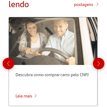
lendo
postagens
Para suas
finanças
pessoais
Descubra como comprar carro pelo CNPJ
Leia mais