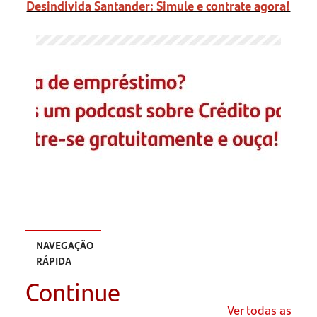
Desindivida Santander: Simule e contrate agora!
NAVEGAÇÃO
RÁPIDA
Continue
Para sua
empresa
Ver todas as