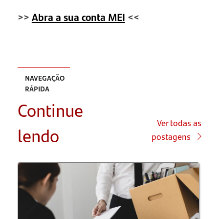
>>
Abra a sua conta MEI
<<
NAVEGAÇÃO
RÁPIDA
Continue
Qual o
limite de
Ver todas as
lendo
faturamento
postagens
do MEI?
Qual a
diferença
entre
faturamento