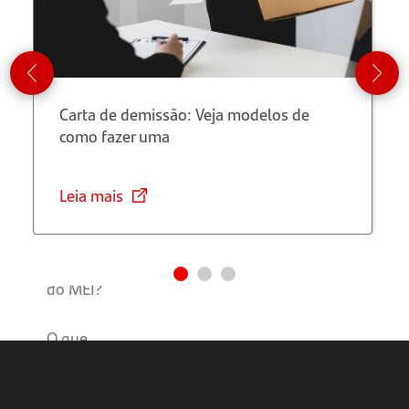
e lucro?
Como
calcular o
faturamento
Carta de demissão: Veja modelos de
anual do
como fazer uma
MEI?
Como
Leia mais
saber se
ultrapassei
o limite
do MEI?
O que
fazer se
ultrapassei