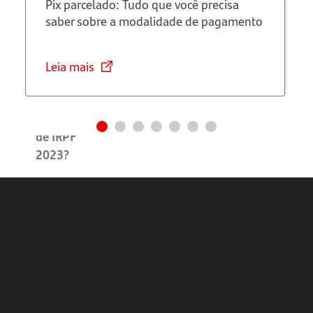
Pix parcelado: Tudo que você precisa
Imposto
saber sobre a modalidade de pagamento
de Renda
de 2023?
Leia mais
Onde
fazer a
Declaração
de IRPF
2023?
Pagamento
da
Restituição
do
Imposto
de Renda
2023