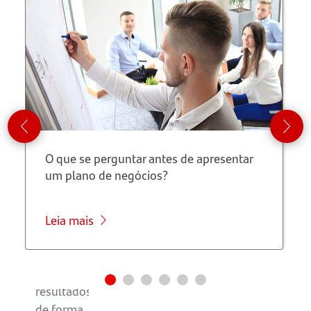
Quando
um
projeto
deve virar
case?
Como
montar
O que se perguntar antes de apresentar
um case
um plano de negócios?
de
sucesso?
Leia mais
Como
apresentar
os
resultados
de forma