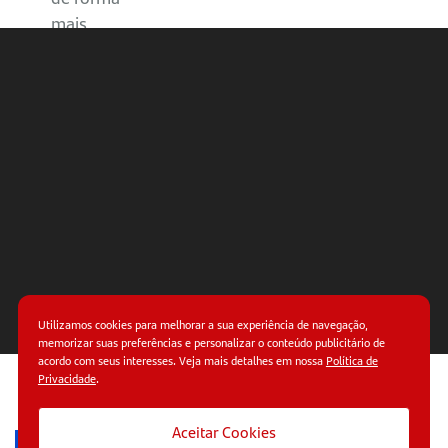
mais
convincente?
Como
apresentar
seu case
para
clientes,
parceiros
e
mercado?
Utilizamos cookies para melhorar a sua experiência de navegação,
Quais
memorizar suas preferências e personalizar o conteúdo publicitário de
acordo com seus interesses. Veja mais detalhes em nossa
Política de
erros
Privacidade
.
enfraquecem
© Copyright 2026.
Termos de uso.
Políticas de
um case?
privacidade.
Aceitar Cookies