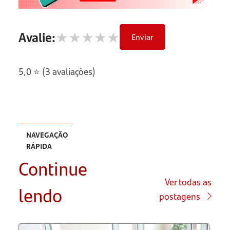
★
★
★
★
★
Avalie:
Enviar
5,0 ⭐ (3 avaliações)
NAVEGAÇÃO
RÁPIDA
Continue
O que
realmente
Ver todas as
lendo
define um
postagens
case de
sucesso?