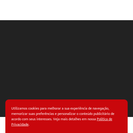
NAVEGAÇÃO
RÁPIDA
O que é
um
Certificado
Digital?
Quem
criou o
Certificado
Digital?
Utilizamos cookies para melhorar a sua experiência de navegação,
memorizar suas preferências e personalizar o conteúdo publicitário de
acordo com seus interesses. Veja mais detalhes em nossa
Política de
Como o
Privacidade
.
Certificado
© Copyright 2026.
Termos de uso.
Políticas de