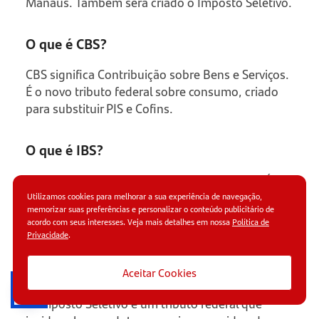
Manaus. Também será criado o Imposto Seletivo.
O que é CBS?
CBS significa Contribuição sobre Bens e Serviços.
É o novo tributo federal sobre consumo, criado
para substituir PIS e Cofins.
O que é IBS?
IBS significa Imposto sobre Bens e Serviços. É o
novo tributo compartilhado entre estados,
Utilizamos cookies para melhorar a sua experiência de navegação,
memorizar suas preferências e personalizar o conteúdo publicitário de
municípios e Distrito Federal, criado para
acordo com seus interesses. Veja mais detalhes em nossa
Política de
substituir ICMS e ISS.
Privacidade
.
O que é Imposto Seletivo?
Aceitar Cookies
O Imposto Seletivo é um tributo federal que