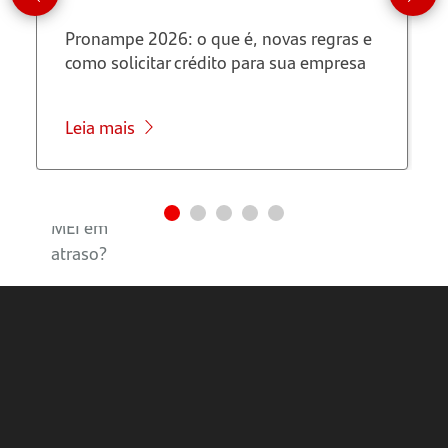
perdeu o
Pronampe 2026: o que é, novas regras e
prazo?
como solicitar crédito para sua empresa
Como
regularizar
Leia mais
a
declaração
anual do
MEI em
atraso?
Passo a
passo
para
enviar a
DASN-
SIMEI