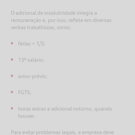
O adicional de insalubridade integra a
remuneração e, por isso, reflete em diversas
verbas trabalhistas, como:
férias + 1/3;
13º salário;
aviso-prévio;
FGTS;
horas extras e adicional noturno, quando
houver.
Para evitar problemas legais, a empresa deve