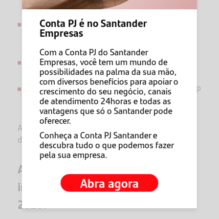
Conta PJ é no Santander
registros de uso e substituição de
Empresas
equipamentos;
Com a Conta PJ do Santander
Empresas, você tem um mundo de
medições atualizadas;
possibilidades na palma da sua mão,
com diversos benefícios para apoiar o
integração dessas evidências no PGR e no PPP
crescimento do seu negócio, canais
de atendimento 24horas e todas as
eletrônico.
vantagens que só o Santander pode
oferecer.
A simples adoção de EPI
não basta
: é necessário
Conheça a Conta PJ Santander e
demonstrar tecnicamente a eliminação do risco.
descubra tudo o que podemos fazer
pela sua empresa.
Aposentadoria especial:
Abra agora
insalubridade e Previdência em
2026?