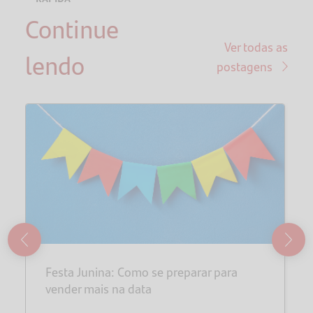
Continue
O que é
insalubridade?
Ver todas as
lendo
postagens
Quem
tem
direito ao
adicional
de
insalubridade?
O que é o
adicional
de
insalubridade?
Festa Junina: Como se preparar para
vender mais na data
Como