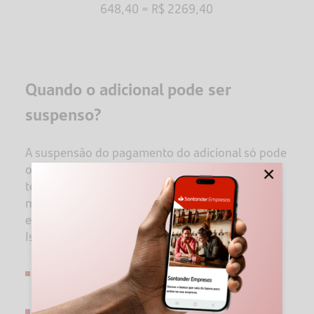
648,40 = R$ 2269,40
Quando o adicional pode ser
suspenso?
A suspensão do pagamento do adicional só pode
ocorrer quando for comprovado, por laudo
×
técnico atualizado, que os EPIs ou demais
medidas de controle foram eficazes na
eliminação ou neutralização da insalubridade.
Isso significa que a empresa precisa comprovar:
entrega regular de EPIs adequados;
treinamentos periódicos;