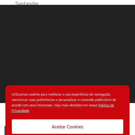
Santander
para MEI
Fique por
dentro de
tudo
sobre MEI
Utilizamos cookies para melhorar a sua experiência de navegação,
memorizar suas preferências e personalizar o conteúdo publicitário de
acordo com seus interesses. Veja mais detalhes em nossa
Política de
Privacidade
.
© Copyright 2026.
Termos de uso.
Políticas de
privacidade.
Aceitar Cookies