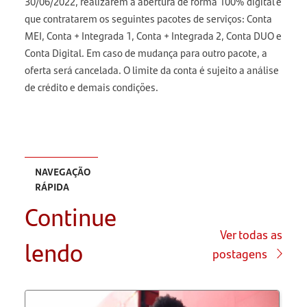
30/06/2022, realizarem a abertura de forma 100% digital e
que contratarem os seguintes pacotes de serviços: Conta
MEI, Conta + Integrada 1, Conta + Integrada 2, Conta DUO e
Conta Digital. Em caso de mudança para outro pacote, a
oferta será cancelada. O limite da conta é sujeito a análise
de crédito e demais condições.
NAVEGAÇÃO
RÁPIDA
Continue
Como
fazer
Ver todas as
lendo
cartão de
postagens
crédito
com CNPJ
MEI?