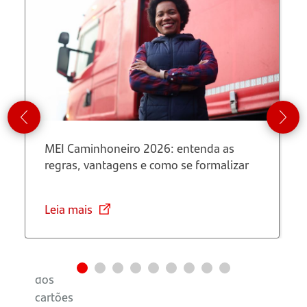
Como
abrir uma
conta
bancária
com
CNPJ?
MEI Caminhoneiro 2026: entenda as
Qual
regras, vantagens e como se formalizar
melhor
cartão de
crédito
Leia mais
para MEI?
Vantagens
dos
cartões